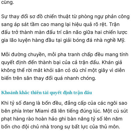
cùng.
Sự thay đổi sơ đồ chiến thuật từ phòng ngự phản công
sang áp sát tầm cao mang lại hiệu quả rõ rệt. Trận
đấu trở thành màn đấu trí cân não giữa hai chiến lược
gia lão luyện hàng đầu tại giải bóng đá nhà nghề Mỹ.
Mỗi đường chuyền, mỗi pha tranh chấp đều mang tính
quyết định đến thành bại của cả trận đấu. Khán giả
không thể rời mắt khỏi sân cỏ dù chỉ một giây vì diễn
biến trên sân thay đổi quá nhanh chóng.
Khoảnh khắc thiên tài quyết định trận đấu
Khi tỷ số đang là bốn đều, đẳng cấp của các ngôi sao
bên phía Inter Miami đã lên tiếng đúng lúc. Một cú sút
phạt hàng rào hoàn hảo ghi bàn nâng tỷ số lên năm
bốn cho đội chủ nhà trong sự bất lực của thủ môn.