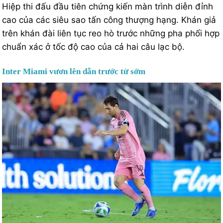
Hiệp thi đấu đầu tiên chứng kiến màn trình diễn đỉnh
cao của các siêu sao tấn công thượng hạng. Khán giả
trên khán đài liên tục reo hò trước những pha phối hợp
chuẩn xác ở tốc độ cao của cả hai câu lạc bộ.
Inter Miami vươn lên dẫn trước từ sớm