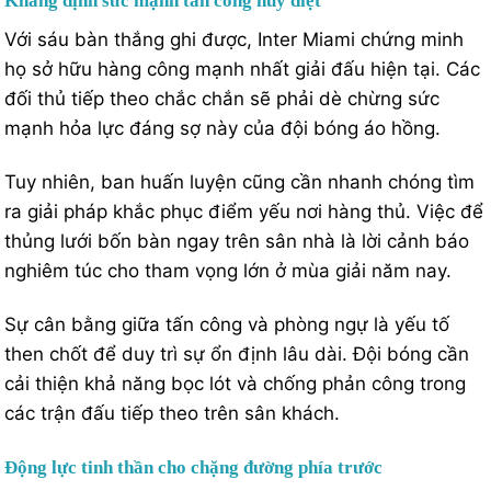
Khẳng định sức mạnh tấn công hủy diệt
Với sáu bàn thắng ghi được, Inter Miami chứng minh
họ sở hữu hàng công mạnh nhất giải đấu hiện tại. Các
đối thủ tiếp theo chắc chắn sẽ phải dè chừng sức
mạnh hỏa lực đáng sợ này của đội bóng áo hồng.
Tuy nhiên, ban huấn luyện cũng cần nhanh chóng tìm
ra giải pháp khắc phục điểm yếu nơi hàng thủ. Việc để
thủng lưới bốn bàn ngay trên sân nhà là lời cảnh báo
nghiêm túc cho tham vọng lớn ở mùa giải năm nay.
Sự cân bằng giữa tấn công và phòng ngự là yếu tố
then chốt để duy trì sự ổn định lâu dài. Đội bóng cần
cải thiện khả năng bọc lót và chống phản công trong
các trận đấu tiếp theo trên sân khách.
Động lực tinh thần cho chặng đường phía trước