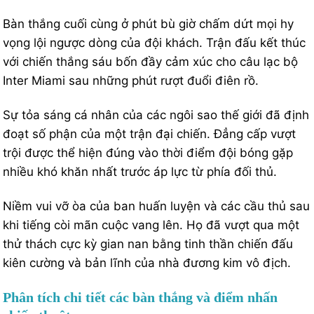
Bàn thắng cuối cùng ở phút bù giờ chấm dứt mọi hy
vọng lội ngược dòng của đội khách. Trận đấu kết thúc
với chiến thắng sáu bốn đầy cảm xúc cho câu lạc bộ
Inter Miami sau những phút rượt đuổi điên rồ.
Sự tỏa sáng cá nhân của các ngôi sao thế giới đã định
đoạt số phận của một trận đại chiến. Đẳng cấp vượt
trội được thể hiện đúng vào thời điểm đội bóng gặp
nhiều khó khăn nhất trước áp lực từ phía đối thủ.
Niềm vui vỡ òa của ban huấn luyện và các cầu thủ sau
khi tiếng còi mãn cuộc vang lên. Họ đã vượt qua một
thử thách cực kỳ gian nan bằng tinh thần chiến đấu
kiên cường và bản lĩnh của nhà đương kim vô địch.
Phân tích chi tiết các bàn thắng và điểm nhấn