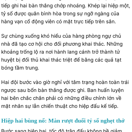
tiếp ghi hai bàn thắng chớp nhoáng. Khép lại hiệp một,
tỷ số được quân bình hòa trong sự ngỡ ngàng của
hàng vạn cổ động viên có mặt trực tiếp trên sân.
Sự chùng xuống khó hiểu của hàng phòng ngự chủ
nhà đã tạo cơ hội cho đối phương khai thác. Những
khoảng trống lộ ra nơi hành lang cánh trở thành tử
huyệt bị đối thủ khai thác triệt để bằng các quả tạt
bóng tầm trung.
Hai đội bước vào giờ nghỉ với tâm trạng hoàn toàn trái
ngược sau bốn bàn thắng được ghi. Ban huấn luyện
hai bên chắc chắn phải có những điều chỉnh lớn về
mặt nhân sự lẫn chiến thuật cho hiệp đấu kế tiếp.
Hiệp hai bùng nổ: Màn rượt đuổi tỷ số nghẹt thở
Bước sang hiệp hai, tốc độ trận đấu không hề giảm