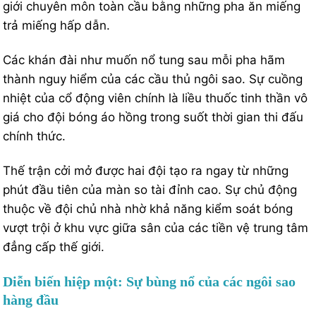
giới chuyên môn toàn cầu bằng những pha ăn miếng
trả miếng hấp dẫn.
Các khán đài như muốn nổ tung sau mỗi pha hãm
thành nguy hiểm của các cầu thủ ngôi sao. Sự cuồng
nhiệt của cổ động viên chính là liều thuốc tinh thần vô
giá cho đội bóng áo hồng trong suốt thời gian thi đấu
chính thức.
Thế trận cởi mở được hai đội tạo ra ngay từ những
phút đầu tiên của màn so tài đỉnh cao. Sự chủ động
thuộc về đội chủ nhà nhờ khả năng kiểm soát bóng
vượt trội ở khu vực giữa sân của các tiền vệ trung tâm
đẳng cấp thế giới.
Diễn biến hiệp một: Sự bùng nổ của các ngôi sao
hàng đầu