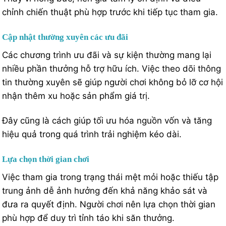
chỉnh chiến thuật phù hợp trước khi tiếp tục tham gia.
Cập nhật thường xuyên các ưu đãi
Các chương trình ưu đãi và sự kiện thường mang lại
nhiều phần thưởng hỗ trợ hữu ích. Việc theo dõi thông
tin thường xuyên sẽ giúp người chơi không bỏ lỡ cơ hội
nhận thêm xu hoặc sản phẩm giá trị.
Đây cũng là cách giúp tối ưu hóa nguồn vốn và tăng
hiệu quả trong quá trình trải nghiệm kéo dài.
Lựa chọn thời gian chơi
Việc tham gia trong trạng thái mệt mỏi hoặc thiếu tập
trung ảnh dễ ảnh hưởng đến khả năng khảo sát và
đưa ra quyết định. Người chơi nên lựa chọn thời gian
phù hợp để duy trì tỉnh táo khi săn thưởng.