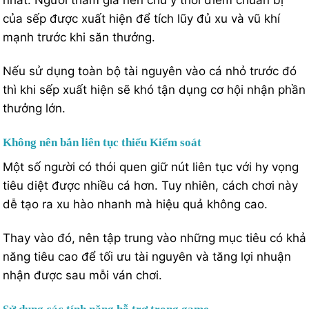
của sếp được xuất hiện để tích lũy đủ xu và vũ khí
mạnh trước khi săn thưởng.
Nếu sử dụng toàn bộ tài nguyên vào cá nhỏ trước đó
thì khi sếp xuất hiện sẽ khó tận dụng cơ hội nhận phần
thưởng lớn.
Không nên bắn liên tục thiếu Kiểm soát
Một số người có thói quen giữ nút liên tục với hy vọng
tiêu diệt được nhiều cá hơn. Tuy nhiên, cách chơi này
dễ tạo ra xu hào nhanh mà hiệu quả không cao.
Thay vào đó, nên tập trung vào những mục tiêu có khả
năng tiêu cao để tối ưu tài nguyên và tăng lợi nhuận
nhận được sau mỗi ván chơi.