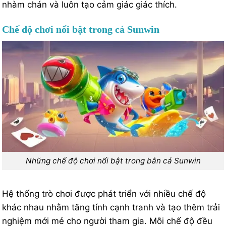
nhàm chán và luôn tạo cảm giác giác thích.
Chế độ chơi nổi bật trong cá Sunwin
Những chế độ chơi nổi bật trong bắn cá Sunwin
Hệ thống trò chơi được phát triển với nhiều chế độ
khác nhau nhằm tăng tính cạnh tranh và tạo thêm trải
nghiệm mới mẻ cho người tham gia. Mỗi chế độ đều