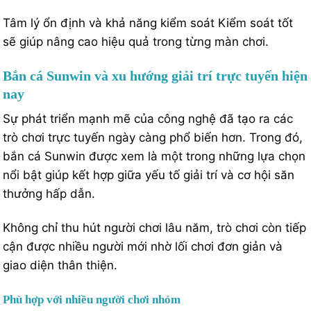
Tâm lý ổn định và khả năng kiểm soát Kiểm soát tốt
sẽ giúp nâng cao hiệu quả trong từng màn chơi.
Bắn cá Sunwin và xu hướng giải trí trực tuyến hiện
nay
Sự phát triển mạnh mẽ của công nghệ đã tạo ra các
trò chơi trực tuyến ngày càng phổ biến hơn. Trong đó,
bắn cá Sunwin được xem là một trong những lựa chọn
nổi bật giúp kết hợp giữa yếu tố giải trí và cơ hội săn
thưởng hấp dẫn.
Không chỉ thu hút người chơi lâu năm, trò chơi còn tiếp
cận được nhiều người mới nhờ lối chơi đơn giản và
giao diện thân thiện.
Phù hợp với nhiều người chơi nhóm