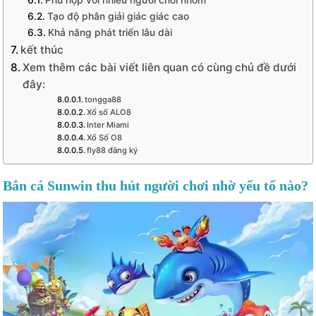
Tạo độ phân giải giác giác cao
Khả năng phát triển lâu dài
kết thúc
Xem thêm các bài viết liên quan có cùng chủ đề dưới
đây:
tongga88
Xổ số ALO8
Inter Miami
Xổ Số O8
fly88 đăng ký
Bắn cá Sunwin thu hút người chơi nhờ yếu tố nào?