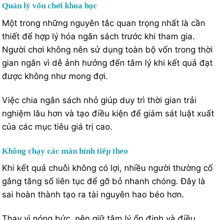
Quản lý vốn chơi khoa học
Một trong những nguyên tắc quan trọng nhất là cần
thiết để hợp lý hóa ngân sách trước khi tham gia.
Người chơi không nên sử dụng toàn bộ vốn trong thời
gian ngắn vì dễ ảnh hưởng đến tâm lý khi kết quả đạt
được không như mong đợi.
Việc chia ngân sách nhỏ giúp duy trì thời gian trải
nghiệm lâu hơn và tạo điều kiện để giám sát luật xuất
của các mục tiêu giá trị cao.
Không chạy các màn hình tiếp theo
Khi kết quả chuỗi không có lợi, nhiều người thường cố
gắng tăng số liên tục để gỡ bỏ nhanh chóng. Đây là
sai hoàn thành tạo ra tài nguyên hao béo hơn.
Thay vì nóng bức, nên giữ tâm lý ổn định và điều