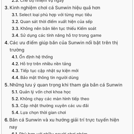
Chế độ nhiệm vụ ngày
Kinh nghiệm chơi cá Sunwin hiệu quả hơn
Select loại phù hợp với từng mục tiêu
Quan sát thời điểm xuất hiện của sếp
Không nên bắn liên tục thiếu Kiểm soát
Sử dụng các tính năng hỗ trợ trong game
Các ưu điểm giúp bắn của Sunwin nổi bật trên thị
trường
Ổn định hệ thống
Hỗ trợ trên nhiều nền tảng
Tiếp tục cập nhật sự kiện mới
Bảo mật thông tin người dùng
Những lưu ý quan trọng khi tham gia bắn cá Sunwin
Quản lý vốn chơi khoa học
Không chạy các màn hình tiếp theo
Cập nhật thường xuyên các ưu đãi
Lựa chọn thời gian chơi
Bắn cá Sunwin và xu hướng giải trí trực tuyến hiện
nay
Phù hợp với nhiều người chơi nhóm