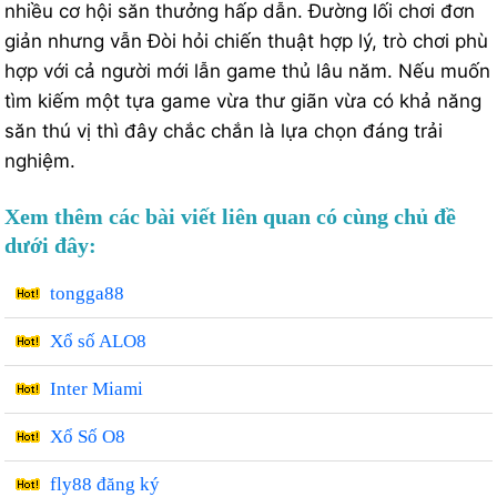
nhiều cơ hội săn thưởng hấp dẫn. Đường lối chơi đơn
giản nhưng vẫn Đòi hỏi chiến thuật hợp lý, trò chơi phù
hợp với cả người mới lẫn game thủ lâu năm. Nếu muốn
tìm kiếm một tựa game vừa thư giãn vừa có khả năng
săn thú vị thì đây chắc chắn là lựa chọn đáng trải
nghiệm.
Xem thêm các bài viết liên quan có cùng chủ đề
dưới đây:
tongga88
Xổ số ALO8
Inter Miami
Xổ Số O8
fly88 đăng ký