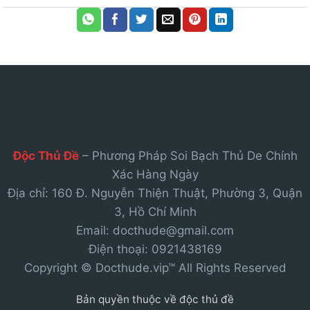
soi cầu 247
|
soi cầu 247 bạc nhớ
|
bạc nhớ
|
Lô Đẹp Hôm Nay VIP
|
soi
cầu 1 số duy nhất
|
rồng bạch kim 555
|
https://sunwin28.bz/
|
https://tapchigiambeo.com/
|
bạc nhớ 247
|
lô kép khung 1 ngày
|
dàn đề
36 số bất tử
|
nuôi dàn đề 25 số khung 2 ngày
|
soi cầu 777
|
Độc Thủ Đề
– Phương Pháp Soi Bạch Thủ De Chính
Xác Hàng Ngày
Địa chỉ: 160 Đ. Nguyễn Thiện Thuật, Phường 3, Quận
3, Hồ Chí Minh
Email: docthude@gmail.com
Điện thoại: 0921438169
Copyright © Docthude.vip™ All Rights Reserved
Bản quyền thuộc về độc thủ đề