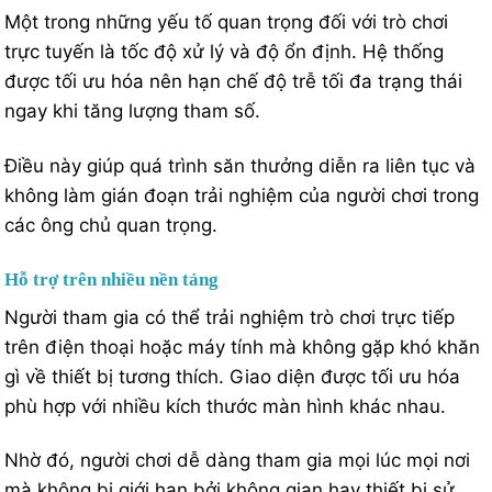
Một trong những yếu tố quan trọng đối với trò chơi
trực tuyến là tốc độ xử lý và độ ổn định. Hệ thống
được tối ưu hóa nên hạn chế độ trễ tối đa trạng thái
ngay khi tăng lượng tham số.
Điều này giúp quá trình săn thưởng diễn ra liên tục và
không làm gián đoạn trải nghiệm của người chơi trong
các ông chủ quan trọng.
Hỗ trợ trên nhiều nền tảng
Người tham gia có thể trải nghiệm trò chơi trực tiếp
trên điện thoại hoặc máy tính mà không gặp khó khăn
gì về thiết bị tương thích. Giao diện được tối ưu hóa
phù hợp với nhiều kích thước màn hình khác nhau.
Nhờ đó, người chơi dễ dàng tham gia mọi lúc mọi nơi
mà không bị giới hạn bởi không gian hay thiết bị sử