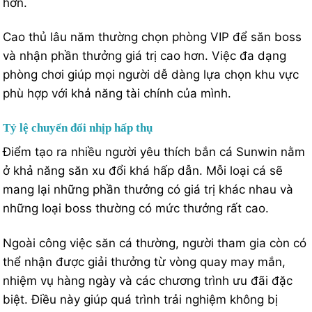
hơn.
Cao thủ lâu năm thường chọn phòng VIP để săn boss
và nhận phần thưởng giá trị cao hơn. Việc đa dạng
phòng chơi giúp mọi người dễ dàng lựa chọn khu vực
phù hợp với khả năng tài chính của mình.
Tỷ lệ chuyển đổi nhịp hấp thụ
Điểm tạo ra nhiều người yêu thích bắn cá Sunwin nằm
ở khả năng săn xu đổi khá hấp dẫn. Mỗi loại cá sẽ
mang lại những phần thưởng có giá trị khác nhau và
những loại boss thường có mức thưởng rất cao.
Ngoài công việc săn cá thường, người tham gia còn có
thể nhận được giải thưởng từ vòng quay may mắn,
nhiệm vụ hàng ngày và các chương trình ưu đãi đặc
biệt. Điều này giúp quá trình trải nghiệm không bị