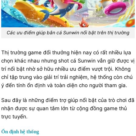
Các ưu điểm giúp bắn cá Sunwin nổi bật trên thị trường
Thị trường game đổi thưởng hiện nay có rất nhiều lựa
chọn khác nhau nhưng shot cá Sunwin vẫn giữ được vị
trí nổi bật nhờ sở hữu nhiều ưu điểm vượt trội. Không
chỉ tập trung vào giải trí trải nghiệm, hệ thống còn chú
ý đến tính ổn định và toàn diện cho người tham gia.
Sau đây là những điểm trợ giúp nổi bật của trò chơi đã
nhận được sự quan tâm lớn từ cộng đồng game thủ
trực tuyến.
Ổn định hệ thống