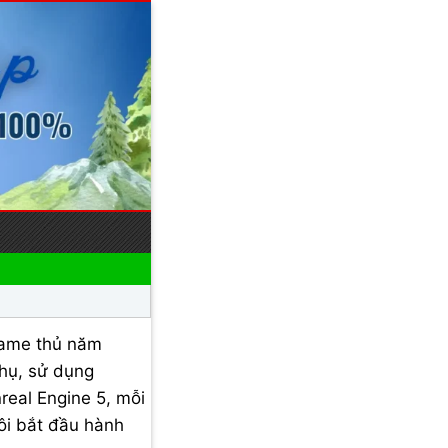
game thủ năm
thụ, sử dụng
nreal Engine 5, mỗi
ôi bắt đầu hành