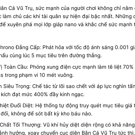
ắn Cá Vũ Trụ, sức mạnh của người chơi không chỉ nằm
c làm chủ các khí tài quân sự hiện đại bậc nhất. Những 
 để xuyên phá mọi lớp giáp nano và khắc chế sức mạnh 
hrono Đẳng Cấp: Phát hỏa với tốc độ ánh sáng 0.001 giâ
hấu cùng lúc 5 mục tiêu trên đường thẳng.
Vị Toàn Cầu: Phóng xung điện cực mạnh làm tê liệt 70%
s trong phạm vi 10 mét vuông.
 Siêu Trọng: Chế tác từ lõi sao chết với áp lực nghìn tấn
 kích đạt mức 400% đầy kinh ngạc.
ệt Đuổi Diệt: Hệ thống tự động truy quét mục tiêu giá t
 đối, không để sót bất kỳ kho báu nào.
Chất Tối Thượng: Vũ khí hủy diệt diện rộng có khả năn
ảnh hưởng, xoay chuyển cục diện Bắn Cá Vũ Trụ tức thì