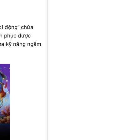
 di động” chứa
nh phục được
iữa kỹ năng ngắm