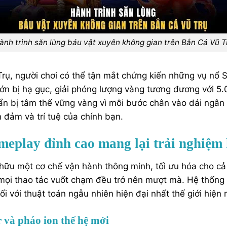
ành trình săn lùng báu vật xuyên không gian trên Bắn Cá Vũ T
rụ, người chơi có thể tận mắt chứng kiến những vụ nổ 
lớn bị hạ gục, giải phóng lượng vàng tương đương với 5
n bị tâm thế vững vàng vì mỗi bước chân vào dải ngân
 đảm và trí tuệ của chính bạn.
meplay đỉnh cao mang lại trải nghiệm 
hữu một cơ chế vận hành thông minh, tối ưu hóa cho cả 
 mọi thao tác vuốt chạm đều trở nên mượt mà. Hệ thống
i với thuật toán ngẫu nhiên hiện đại nhất thế giới hiện 
r và pháo ion thế hệ mới