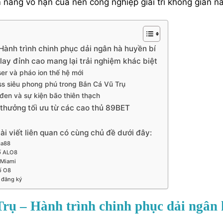
m năng vô hạn của nền công nghiệp giải trí không gian nà
Hành trình chinh phục dải ngân hà huyền bí
ay đỉnh cao mang lại trải nghiệm khác biệt
ser và pháo ion thế hệ mới
s siêu phong phú trong Bắn Cá Vũ Trụ
đen và sự kiện bão thiên thạch
 thưởng tối ưu từ các cao thủ 89BET
i viết liên quan có cùng chủ đề dưới đây:
ga88
ố ALO8
 Miami
ố O8
 đăng ký
rụ – Hành trình chinh phục dải ngân 