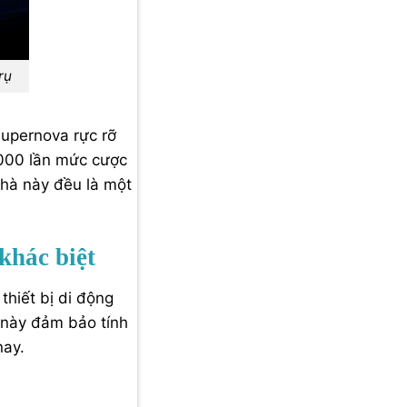
rụ
Supernova rực rỡ
.000 lần mức cược
 hà này đều là một
khác biệt
thiết bị di động
 này đảm bảo tính
nay.