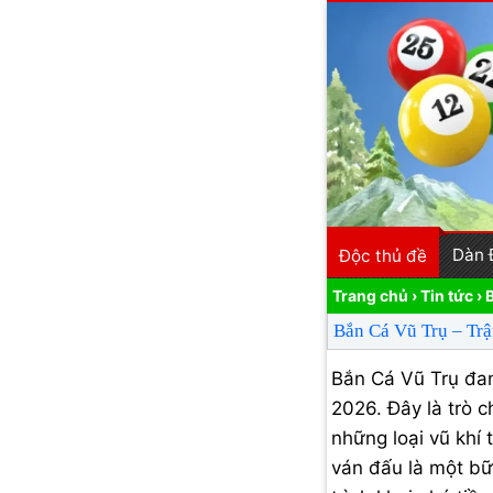
Bỏ
qua
nội
dung
Dàn 
Độc thủ đề
Trang chủ
›
Tin tức
›
Bắn Cá Vũ Trụ – Tr
Bắn Cá Vũ Trụ đa
2026. Đây là trò 
những loại vũ khí 
ván đấu là một bữ