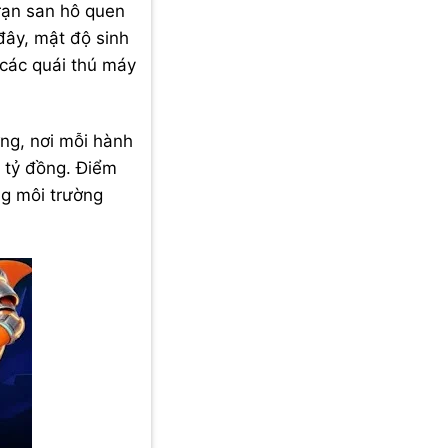
rạn san hô quen
đây, mật độ sinh
 các quái thú máy
ng, nơi mỗi hành
g tỷ đồng. Điểm
ng môi trường