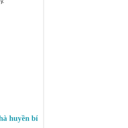
y.
hà huyền bí