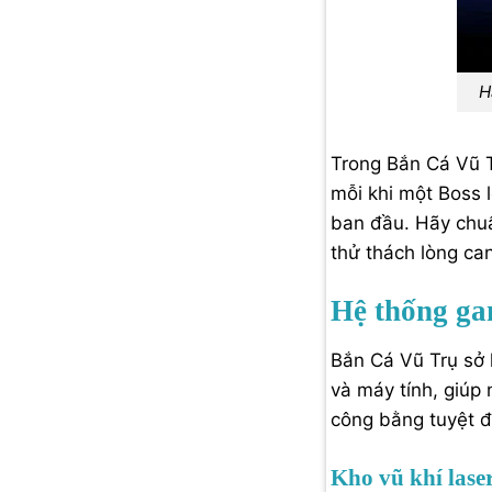
H
Trong Bắn Cá Vũ T
mỗi khi một Boss 
ban đầu. Hãy chuẩ
thử thách lòng can
Hệ thống ga
Bắn Cá Vũ Trụ sở 
và máy tính, giúp
công bằng tuyệt đố
Kho vũ khí lase