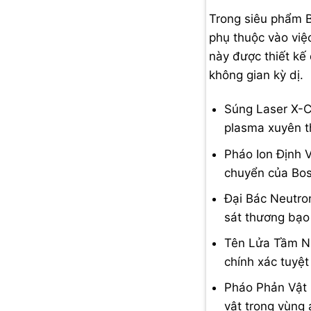
Trong siêu phẩm B
phụ thuộc vào việ
này được thiết kế
không gian kỳ dị.
Súng Laser X-C
plasma xuyên t
Pháo Ion Định 
chuyển của Bos
Đại Bác Neutron
sát thương bạo
Tên Lửa Tầm Nhi
chính xác tuyệt
Pháo Phản Vật 
vật trong vùng 