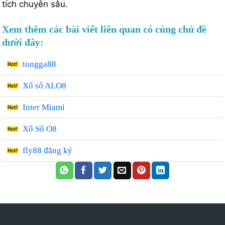
tích chuyên sâu.
Xem thêm các bài viết liên quan có cùng chủ đề
dưới đây:
tongga88
Xổ số ALO8
Inter Miami
Xổ Số O8
fly88 đăng ký
soi cầu 247
|
soi cầu 247 bạc nhớ
|
bạc nhớ
|
Lô Đẹp Hôm Nay VIP
|
soi