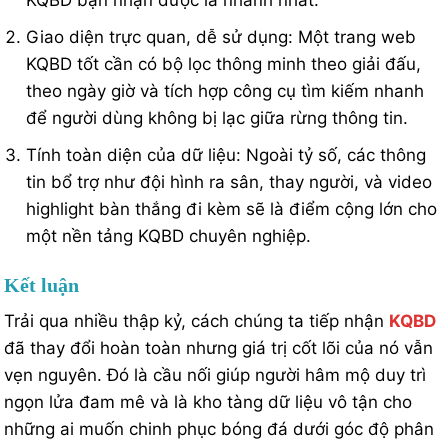
Giao diện trực quan, dễ sử dụng: Một trang web
KQBD tốt cần có bộ lọc thông minh theo giải đấu,
theo ngày giờ và tích hợp công cụ tìm kiếm nhanh
để người dùng không bị lạc giữa rừng thông tin.
Tính toàn diện của dữ liệu: Ngoài tỷ số, các thông
tin bổ trợ như đội hình ra sân, thay người, và video
highlight bàn thắng đi kèm sẽ là điểm cộng lớn cho
một nền tảng KQBD chuyên nghiệp.
Kết luận
Trải qua nhiều thập kỷ, cách chúng ta tiếp nhận
KQBD
đã thay đổi hoàn toàn nhưng giá trị cốt lõi của nó vẫn
vẹn nguyên. Đó là cầu nối giúp người hâm mộ duy trì
ngọn lửa đam mê và là kho tàng dữ liệu vô tận cho
những ai muốn chinh phục bóng đá dưới góc độ phân