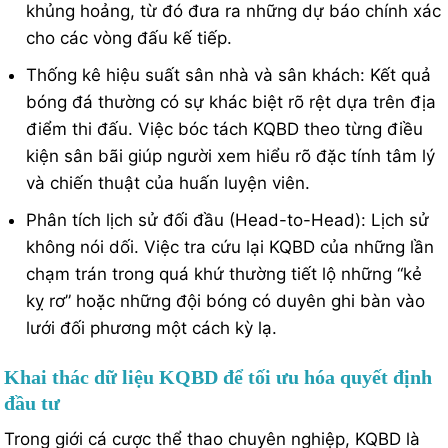
khủng hoảng, từ đó đưa ra những dự báo chính xác
cho các vòng đấu kế tiếp.
Thống kê hiệu suất sân nhà và sân khách: Kết quả
bóng đá thường có sự khác biệt rõ rệt dựa trên địa
điểm thi đấu. Việc bóc tách KQBD theo từng điều
kiện sân bãi giúp người xem hiểu rõ đặc tính tâm lý
và chiến thuật của huấn luyện viên.
Phân tích lịch sử đối đầu (Head-to-Head): Lịch sử
không nói dối. Việc tra cứu lại KQBD của những lần
chạm trán trong quá khứ thường tiết lộ những “kẻ
kỵ rơ” hoặc những đội bóng có duyên ghi bàn vào
lưới đối phương một cách kỳ lạ.
Khai thác dữ liệu KQBD để tối ưu hóa quyết định
đầu tư
Trong giới cá cược thể thao chuyên nghiệp, KQBD là