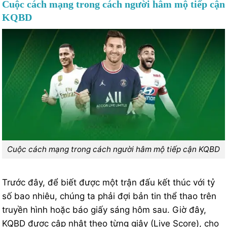
Cuộc cách mạng trong cách người hâm mộ tiếp cận
KQBD
Cuộc cách mạng trong cách người hâm mộ tiếp cận KQBD
Trước đây, để biết được một trận đấu kết thúc với tỷ
số bao nhiêu, chúng ta phải đợi bản tin thể thao trên
truyền hình hoặc báo giấy sáng hôm sau. Giờ đây,
KQBD được cập nhật theo từng giây (Live Score), cho