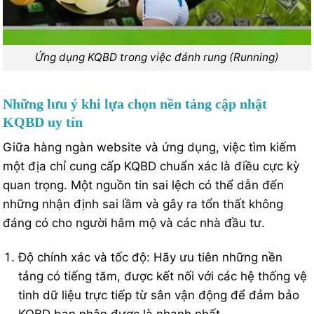
Ứng dụng KQBD trong việc đánh rung (Running)
Những lưu ý khi lựa chọn nền tảng cập nhật
KQBD uy tín
Giữa hàng ngàn website và ứng dụng, việc tìm kiếm
một địa chỉ cung cấp KQBD chuẩn xác là điều cực kỳ
quan trọng. Một nguồn tin sai lệch có thể dẫn đến
những nhận định sai lầm và gây ra tổn thất không
đáng có cho người hâm mộ và các nhà đầu tư.
Độ chính xác và tốc độ: Hãy ưu tiên những nền
tảng có tiếng tăm, được kết nối với các hệ thống vệ
tinh dữ liệu trực tiếp từ sân vận động để đảm bảo
KQBD bạn nhận được là nhanh nhất.