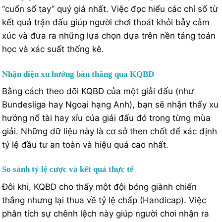
“cuốn sổ tay” quý giá nhất. Việc đọc hiểu các chỉ số từ
kết quả trận đấu giúp người chơi thoát khỏi bẫy cảm
xúc và đưa ra những lựa chọn dựa trên nền tảng toán
học và xác suất thống kê.
Nhận diện xu hướng bàn thắng qua KQBD
Bằng cách theo dõi KQBD của một giải đấu (như
Bundesliga hay Ngoại hạng Anh), bạn sẽ nhận thấy xu
hướng nổ tài hay xỉu của giải đấu đó trong từng mùa
giải. Những dữ liệu này là cơ sở then chốt để xác định
tỷ lệ đầu tư an toàn và hiệu quả cao nhất.
So sánh tỷ lệ cược và kết quả thực tế
Đôi khi, KQBD cho thấy một đội bóng giành chiến
thắng nhưng lại thua về tỷ lệ chấp (Handicap). Việc
phân tích sự chênh lệch này giúp người chơi nhận ra