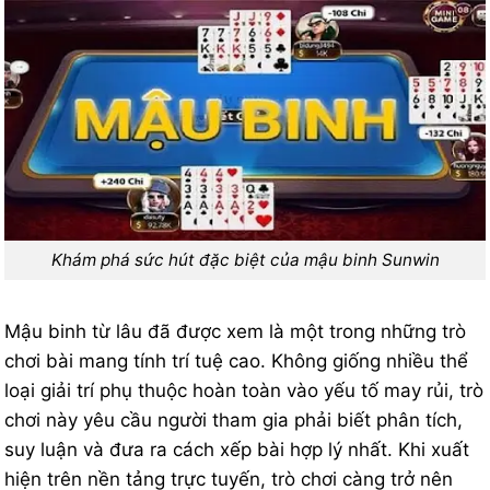
Khám phá sức hút đặc biệt của mậu binh Sunwin
Mậu binh từ lâu đã được xem là một trong những trò
chơi bài mang tính trí tuệ cao. Không giống nhiều thể
loại giải trí phụ thuộc hoàn toàn vào yếu tố may rủi, trò
chơi này yêu cầu người tham gia phải biết phân tích,
suy luận và đưa ra cách xếp bài hợp lý nhất. Khi xuất
hiện trên nền tảng trực tuyến, trò chơi càng trở nên