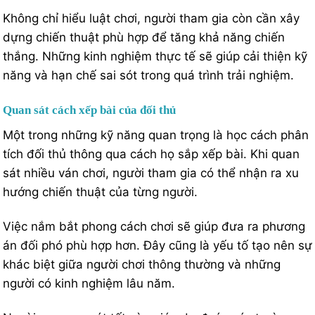
Không chỉ hiểu luật chơi, người tham gia còn cần xây
dựng chiến thuật phù hợp để tăng khả năng chiến
thắng. Những kinh nghiệm thực tế sẽ giúp cải thiện kỹ
năng và hạn chế sai sót trong quá trình trải nghiệm.
Quan sát cách xếp bài của đối thủ
Một trong những kỹ năng quan trọng là học cách phân
tích đối thủ thông qua cách họ sắp xếp bài. Khi quan
sát nhiều ván chơi, người tham gia có thể nhận ra xu
hướng chiến thuật của từng người.
Việc nắm bắt phong cách chơi sẽ giúp đưa ra phương
án đối phó phù hợp hơn. Đây cũng là yếu tố tạo nên sự
khác biệt giữa người chơi thông thường và những
người có kinh nghiệm lâu năm.