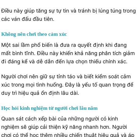
Điều này giúp tăng sự tự tin và tránh bị lúng túng trong
các ván đấu đầu tiên.
Không nên chơi theo cảm xúc
Một sai lầm phổ biến là đưa ra quyết định khi đang
mất bình tĩnh. Điều này khiến khả năng phân tích giảm
đi đáng kể và dễ dẫn đến lựa chọn thiếu chính xác.
Người chơi nên giữ sự tỉnh táo và biết kiểm soát cảm
xúc trong mọi tình huống. Đây là yếu tố quan trọng để
duy trì hiệu quả ổn định lâu dài.
Học hỏi kinh nghiệm từ người chơi lâu năm
Quan sát cách xếp bài của những người có kinh
nghiệm sẽ giúp cải thiện kỹ năng nhanh hơn. Người
chơi có thể học thêm nhiều chiến thuật hiệu quả và áp