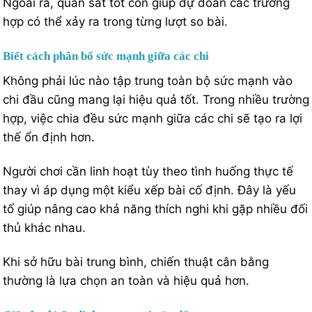
Ngoài ra, quan sát tốt còn giúp dự đoán các trường
hợp có thể xảy ra trong từng lượt so bài.
Biết cách phân bổ sức mạnh giữa các chi
Không phải lúc nào tập trung toàn bộ sức mạnh vào
chi đầu cũng mang lại hiệu quả tốt. Trong nhiều trường
hợp, việc chia đều sức mạnh giữa các chi sẽ tạo ra lợi
thế ổn định hơn.
Người chơi cần linh hoạt tùy theo tình huống thực tế
thay vì áp dụng một kiểu xếp bài cố định. Đây là yếu
tố giúp nâng cao khả năng thích nghi khi gặp nhiều đối
thủ khác nhau.
Khi sở hữu bài trung bình, chiến thuật cân bằng
thường là lựa chọn an toàn và hiệu quả hơn.