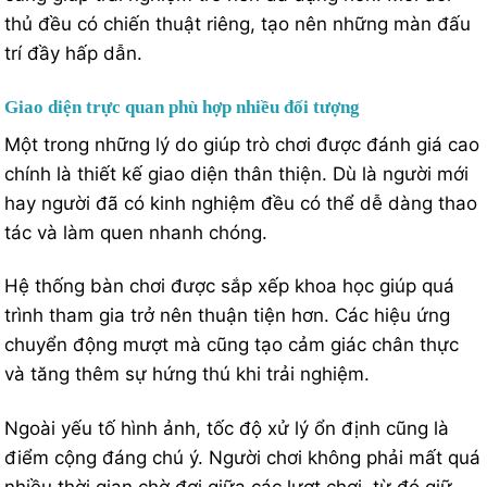
thủ đều có chiến thuật riêng, tạo nên những màn đấu
trí đầy hấp dẫn.
Giao diện trực quan phù hợp nhiều đối tượng
Một trong những lý do giúp trò chơi được đánh giá cao
chính là thiết kế giao diện thân thiện. Dù là người mới
hay người đã có kinh nghiệm đều có thể dễ dàng thao
tác và làm quen nhanh chóng.
Hệ thống bàn chơi được sắp xếp khoa học giúp quá
trình tham gia trở nên thuận tiện hơn. Các hiệu ứng
chuyển động mượt mà cũng tạo cảm giác chân thực
và tăng thêm sự hứng thú khi trải nghiệm.
Ngoài yếu tố hình ảnh, tốc độ xử lý ổn định cũng là
điểm cộng đáng chú ý. Người chơi không phải mất quá
nhiều thời gian chờ đợi giữa các lượt chơi, từ đó giữ