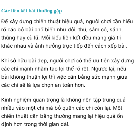
Các liên kết bài thường gặp
Để xây dựng chiến thuật hiệu quả, người chơi cần hiểu
rõ các bộ bài phổ biến như đôi, thú, sám cô, sảnh,
thùng hay cù lũ. Mỗi kiểu liên kết đều mang giá trị
khác nhau và ảnh hưởng trực tiếp đến cách xếp bài.
Khi sở hữu bài đẹp, người chơi có thể ưu tiên xây dựng
các chi mạnh nhằm tạo lợi thế rõ rệt. Ngược lại, nếu
bài không thuận lợi thì việc cân bằng sức mạnh giữa
các chi sẽ là lựa chọn an toàn hơn.
Kinh nghiệm quan trọng là không nên tập trung quá
nhiều vào một chi mà bỏ quên các chi còn lại. Một
chiến thuật cân bằng thường mang lại hiệu quả ổn
định hơn trong thời gian dài.