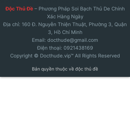
36 số bất tử
|
nuôi dàn đề 25 số khung 2 ngày
|
soi cầu 777
|
Độc Thủ Đề
– Phương Pháp Soi Bạch Thủ De Chính
Xác Hàng Ngày
Địa chỉ: 160 Đ. Nguyễn Thiện Thuật, Phường 3, Quận
3, Hồ Chí Minh
Email: docthude@gmail.com
Điện thoại: 0921438169
Copyright © Docthude.vip™ All Rights Reserved
Bản quyền thuộc về độc thủ đề