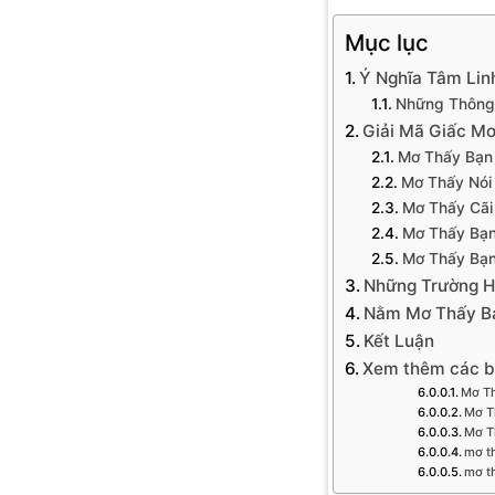
Mục lục
Ý Nghĩa Tâm Lin
Những Thông
Giải Mã Giấc M
Mơ Thấy Bạn
Mơ Thấy Nói
Mơ Thấy Cãi
Mơ Thấy Bạn
Mơ Thấy Bạn
Những Trường H
Nằm Mơ Thấy Bạ
Kết Luận
Xem thêm các bà
Mơ Th
Mơ T
Mơ T
mơ t
mơ t