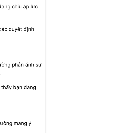
đang chịu áp lực
các quyết định
hường phản ánh sự
.
o thấy bạn đang
thường mang ý