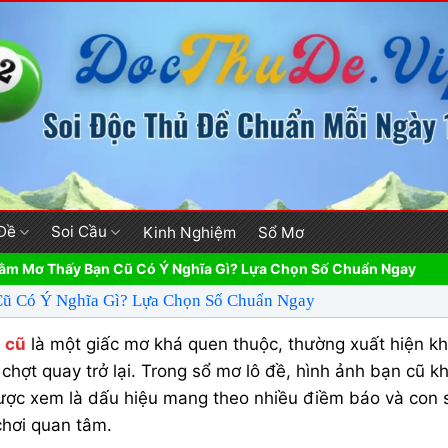
Đề
Soi Cầu
Kinh Nghiệm
Sổ Mơ
ằm Mơ Thấy Bạn Cũ Có Ý Nghĩa Gì? Lựa Chọn Số Chuẩn Ngay
ũ Có Ý Nghĩa Gì? Lựa Chọn Số Chuẩn Ngay
 cũ
là một giấc mơ khá quen thuộc, thường xuất hiện kh
chợt quay trở lại. Trong sổ mơ lô đề, hình ảnh bạn cũ k
ược xem là dấu hiệu mang theo nhiều điềm báo và con
hơi quan tâm.