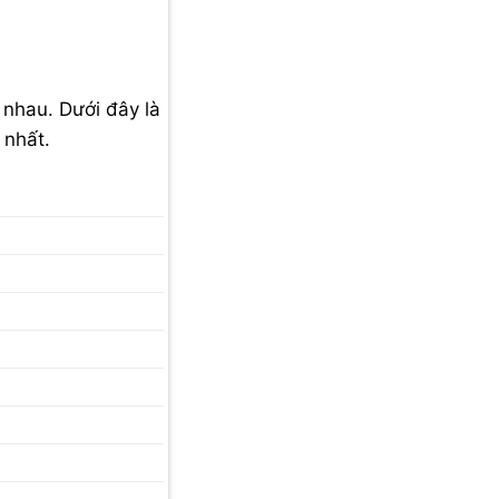
 nhau. Dưới đây là
 nhất.