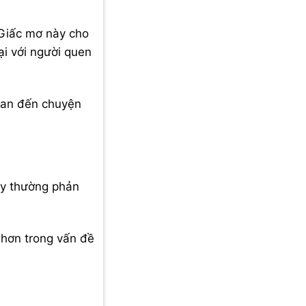
 Giấc mơ này cho
ại với người quen
quan đến chuyện
ày thường phản
g hơn trong vấn đề