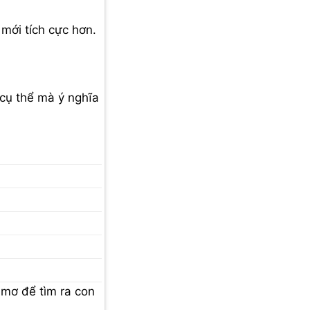
mới tích cực hơn.
cụ thể mà ý nghĩa
 mơ để tìm ra con