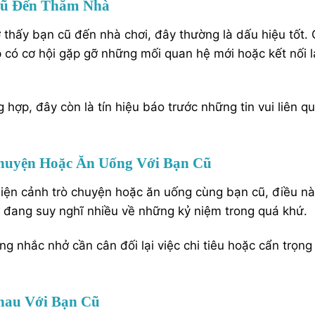
ũ Đến Thăm Nhà
 thấy bạn cũ đến nhà chơi, đây thường là dấu hiệu tốt.
 có cơ hội gặp gỡ những mối quan hệ mới hoặc kết nối l
 hợp, đây còn là tín hiệu báo trước những tin vui liên 
huyện Hoặc Ăn Uống Với Bạn Cũ
hiện cảnh trò chuyện hoặc ăn uống cùng bạn cũ, điều n
 đang suy nghĩ nhiều về những kỷ niệm trong quá khứ.
ng nhắc nhở cần cân đối lại việc chi tiêu hoặc cẩn trọn
hau Với Bạn Cũ