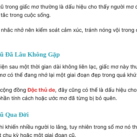
cũ trong giấc mơ thường là dấu hiệu cho thấy người mơ 
tắc trong cuộc sống.
nhắc nhở nên kiểm soát cảm xúc, tránh nóng vội trong 
ũ Đã Lâu Không Gặp
iện sau một thời gian dài không liên lạc, giấc mơ này t
mơ có thể đang nhớ lại một giai đoạn đẹp trong quá khứ
ừ cộng đồng
Độc thủ de
, đây cũng có thể là dấu hiệu ch
phần tính cách hoặc ước mơ đã từng bị bỏ quên.
ũ Qua Đời
hi khiến nhiều người lo lắng, tuy nhiên trong sổ mơ nó 
t chu kỳ hoặc một giai đoạn cũ.