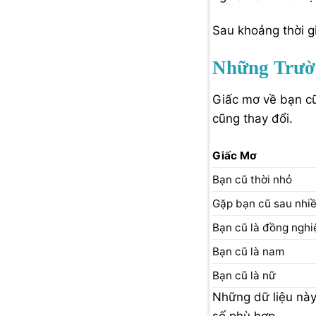
Sau khoảng thời g
Những Trườ
Giấc mơ về bạn cũ
cũng thay đổi.
Giấc Mơ
Bạn cũ thời nhỏ
Gặp bạn cũ sau nhi
Bạn cũ là đồng nghi
Bạn cũ là nam
Bạn cũ là nữ
Những dữ liệu này