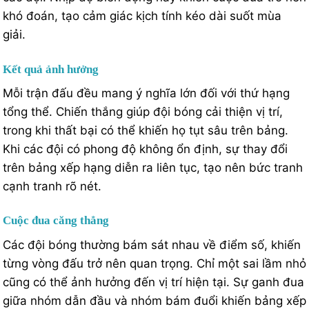
khó đoán, tạo cảm giác kịch tính kéo dài suốt mùa
giải.
Kết quả ảnh hưởng
Mỗi trận đấu đều mang ý nghĩa lớn đối với thứ hạng
tổng thể. Chiến thắng giúp đội bóng cải thiện vị trí,
trong khi thất bại có thể khiến họ tụt sâu trên bảng.
Khi các đội có phong độ không ổn định, sự thay đổi
trên bảng xếp hạng diễn ra liên tục, tạo nên bức tranh
cạnh tranh rõ nét.
Cuộc đua căng thẳng
Các đội bóng thường bám sát nhau về điểm số, khiến
từng vòng đấu trở nên quan trọng. Chỉ một sai lầm nhỏ
cũng có thể ảnh hưởng đến vị trí hiện tại. Sự ganh đua
giữa nhóm dẫn đầu và nhóm bám đuổi khiến bảng xếp