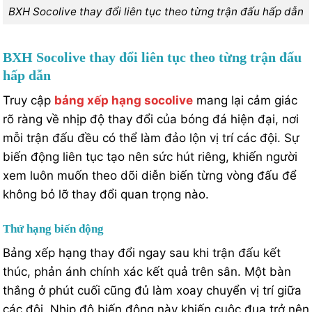
BXH Socolive thay đổi liên tục theo từng trận đấu hấp dẫn
BXH Socolive thay đổi liên tục theo từng trận đấu
hấp dẫn
Truy cập
bảng xếp hạng socolive
mang lại cảm giác
rõ ràng về nhịp độ thay đổi của bóng đá hiện đại, nơi
mỗi trận đấu đều có thể làm đảo lộn vị trí các đội. Sự
biến động liên tục tạo nên sức hút riêng, khiến người
xem luôn muốn theo dõi diễn biến từng vòng đấu để
không bỏ lỡ thay đổi quan trọng nào.
Thứ hạng biến động
Bảng xếp hạng thay đổi ngay sau khi trận đấu kết
thúc, phản ánh chính xác kết quả trên sân. Một bàn
thắng ở phút cuối cũng đủ làm xoay chuyển vị trí giữa
các đội. Nhịp độ biến động này khiến cuộc đua trở nên