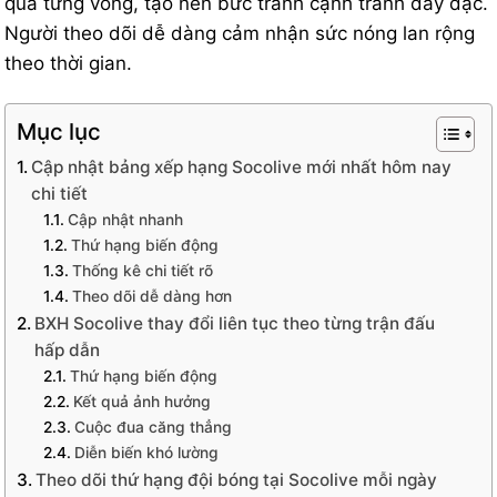
qua từng vòng, tạo nên bức tranh cạnh tranh dày đặc.
Người theo dõi dễ dàng cảm nhận sức nóng lan rộng
theo thời gian.
Mục lục
Cập nhật bảng xếp hạng Socolive mới nhất hôm nay
chi tiết
Cập nhật nhanh
Thứ hạng biến động
Thống kê chi tiết rõ
Theo dõi dễ dàng hơn
BXH Socolive thay đổi liên tục theo từng trận đấu
hấp dẫn
Thứ hạng biến động
Kết quả ảnh hưởng
Cuộc đua căng thẳng
Diễn biến khó lường
Theo dõi thứ hạng đội bóng tại Socolive mỗi ngày